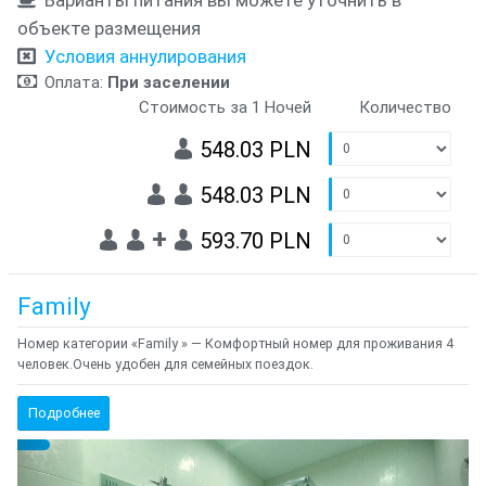
объекте размещения
Условия аннулирования
Оплата:
При заселении
Стоимость за 1 Ночей
Количество
548.03 PLN
548.03 PLN
+
593.70 PLN
Family
Номер категории «Family » — Комфортный номер для проживания 4
человек.Очень удобен для семейных поездок.
Подробнее
Предыдущий
Cле
{clt_left} 1 Количество