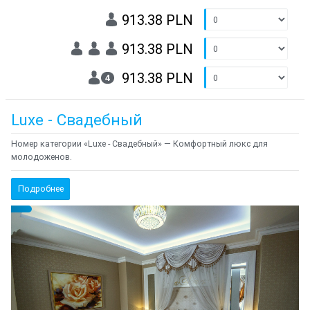
913.38 PLN
913.38 PLN
913.38 PLN
4
Luxe - Свадебный
Номер категории «Luxe - Свадебный» — Комфортный люкс для
молодоженов.
Подробнее
Предыдущий
Cле
{clt_left} 1 Количество