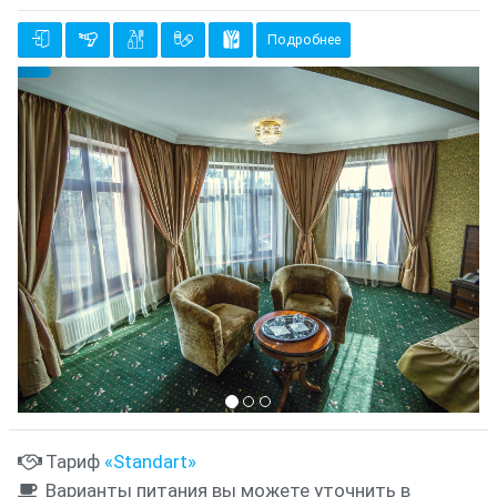
Подробнее
Предыдущий
Cле
{clt_left} 3 Количество
Тариф
«Standart»
Варианты питания вы можете уточнить в