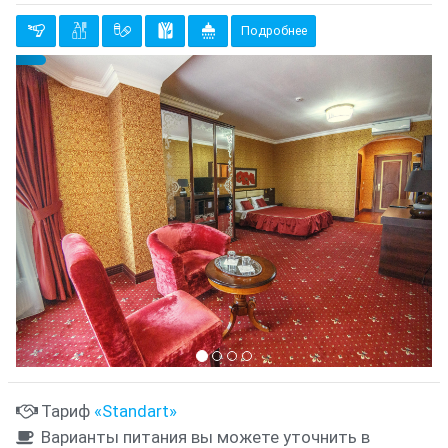
Подробнее
Предыдущий
Cле
{clt_left} 8 Количество
Тариф
«Standart»
Варианты питания вы можете уточнить в