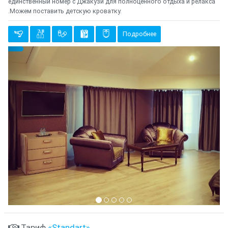
единственный номер с Джакузи для полноценного отдыха и релакса
.Можем поставить детскую кроватку.
Подробнее
Предыдущий
Cле
{clt_left} 1 Количество
Тариф
«Standart»