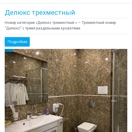
Делюкс трехместный
Номер категории «Делюкс трехместный » — Трехместный номер
"Делюкс" с тремя раздельными кроватями.
Подробнее
Предыдущий
Cле
{clt_left} 1 Количество