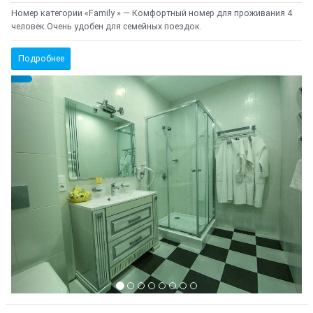
Номер категории «Family » — Комфортный номер для проживания 4
человек.Очень удобен для семейных поездок.
Подробнее
Предыдущий
Cле
{clt_left} 1 Количество