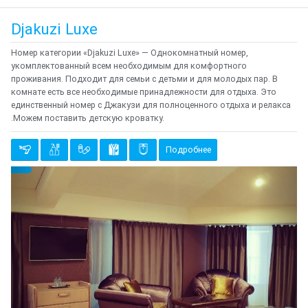
Djakuzi Luxe
Номер категории «Djakuzi Luxe» — Однокомнатный номер,
укомплектованный всем необходимым для комфортного
проживания. Подходит для семьи с детьми и для молодых пар. В
комнате есть все необходимые принадлежности для отдыха. Это
единственный номер с Джакузи для полноценного отдыха и релакса
.Можем поставить детскую кроватку.
Подробнее
Предыдущий
Cле
{clt_left} 1 Количество