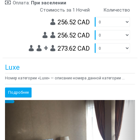
Оплата:
При заселении
Стоимость за 1 Ночей
Количество
256.52 CAD
256.52 CAD
+
273.62 CAD
Luxe
Номер категории «Luxe» — описание номера данной категории ...
Подробнее
Предыдущий
Cле
{clt_left} 2 Количество