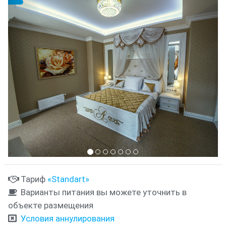
Предыдущий
Cле
{clt_left} 1 Количество
Тариф
«Standart»
Варианты питания вы можете уточнить в
объекте размещения
Условия аннулирования