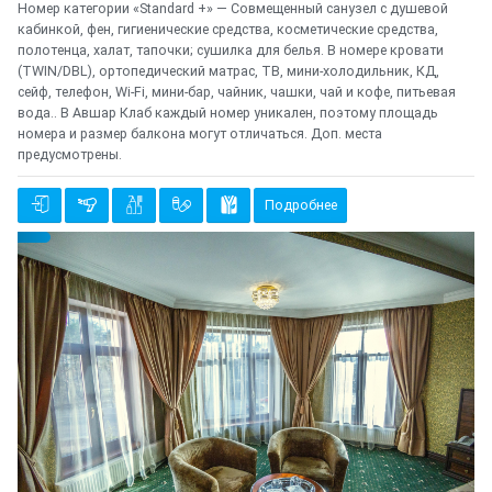
Номер категории «Standard +» — Совмещенный санузел с душевой
кабинкой, фен, гигиенические средства, косметические средства,
полотенца, халат, тапочки; сушилка для белья. В номере кровати
(TWIN/DBL), ортопедический матрас, ТВ, мини-холодильник, КД,
сейф, телефон, Wi-Fi, мини-бар, чайник, чашки, чай и кофе, питьевая
вода.. В Авшар Клаб каждый номер уникален, поэтому площадь
номера и размер балкона могут отличаться. Доп. места
предусмотрены.
Подробнее
Предыдущий
Cле
{clt_left} 2 Количество