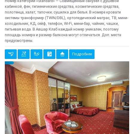
Номер категории «Standard» — Совмещенный санузел с душевой
кабинкой, фен, гигиенические средства, косметические средства,
полотенца, халат, тапочки; сушилка для белья. В номере кровати
системы трансформер (TWIN/DBL), ортопедический матрас, ТВ, мини-
холодильник, КД, сейф, телефон, Wi-Fi, мини-бар, чайник, чашки,
питьевая вода. В Авшар Клаб каждый номер уникален, поэтому
площадь номера и размер балкона могут отличаться. Доп. места
предусмотрены.
Подробнее
Предыдущий
Cле
{clt_left} 4 Количество