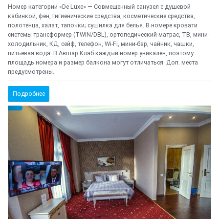
Номер категории «De Luxe» — Совмещенный санузел с душевой
кабинкой, фен, гигиенические средства, косметические средства,
полотенца, халат, тапочки; сушилка для белья. В номере кровати
системы трансформер (TWIN/DBL), ортопедический матрас, ТВ, мини-
холодильник, КД, сейф, телефон, Wi-Fi, мини-бар, чайник, чашки,
питьевая вода. В Авшар Клаб каждый номер уникален, поэтому
площадь номера и размер балкона могут отличаться. Доп. места
предусмотрены.
Подробнее
Предыдущий
Cле
{clt_left} 7 Количество